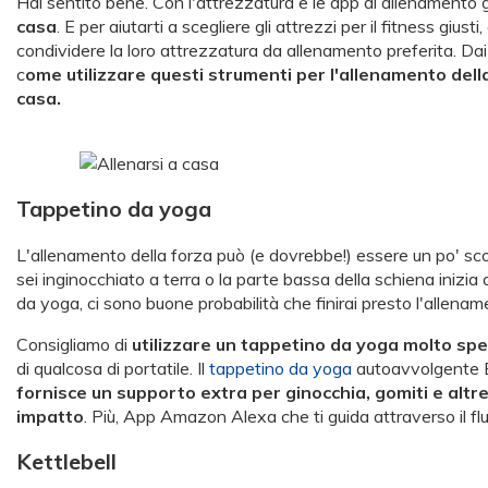
Hai sentito bene. Con l'attrezzatura e le app di allenamento g
casa
. E per aiutarti a scegliere gli attrezzi per il fitness giust
condividere la loro attrezzatura da allenamento preferita. Dai 
c
ome utilizzare questi strumenti per l'allenamento del
casa.
Tappetino da yoga
L'allenamento della forza può (e dovrebbe!) essere un po' sco
sei inginocchiato a terra o la parte bassa della schiena inizia
da yoga, ci sono buone probabilità che finirai presto l'allenam
Consigliamo di
utilizzare un tappetino da yoga molto sp
di qualcosa di portatile. Il
tappetino da yoga
autoavvolgente B
fornisce un supporto extra per ginocchia, gomiti e altre 
impatto
. Più, App Amazon Alexa che ti guida attraverso il fl
Kettlebell