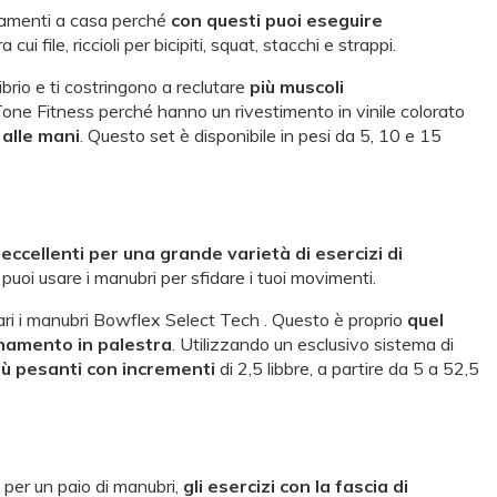
namenti a casa perché
con questi puoi eseguire
cui file, riccioli per bicipiti, squat, stacchi e strappi.
librio e ti costringono a reclutare
più muscoli
i Tone Fitness perché hanno un rivestimento in vinile colorato
 alle mani
. Questo set è disponibile in pesi da 5, 10 e 15
o
eccellenti per una grande varietà di esercizi di
e: puoi usare i manubri per sfidare i tuoi movimenti.
i i manubri Bowflex Select Tech . Questo è proprio
quel
onamento in palestra
. Utilizzando un esclusivo sistema di
più pesanti con incrementi
di 2,5 libbre, a partire da 5 a 52,5
 per un paio di manubri,
gli esercizi con la fascia di