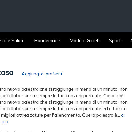
zza e Salute
Handemade
Moda e Gioielli
Sport
casa
Aggiungi ai preferiti
una nuova palestra che si raggiunge in meno di un minuto, non
i affollata, suona sempre le tue canzoni preferite. Casa tua!
una nuova palestra che si raggiunge in meno di un minuto, non
i affollata, suona sempre le tue canzoni preferite ed è fornita
e migliori attrezzature per l'allenamento. Quella palestra è...
a
 tua
.