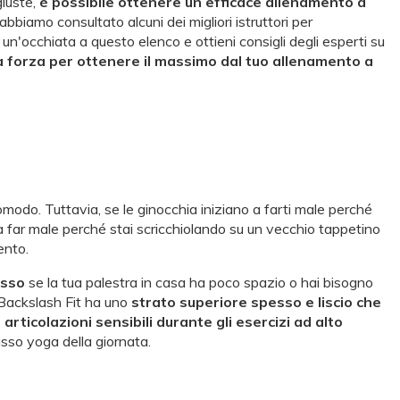
iuste,
è possibile ottenere un efficace allenamento a
i, abbiamo consultato alcuni dei migliori istruttori per
un'occhiata a questo elenco e ottieni consigli degli esperti su
la forza per ottenere il massimo dal tuo allenamento a
modo. Tuttavia, se le ginocchia iniziano a farti male perché
 a far male perché stai scricchiolando su un vecchio tappetino
ento.
esso
se la tua palestra in casa ha poco spazio o hai bisogno
ackslash Fit ha uno
strato superiore
spesso e liscio che
articolazioni sensibili durante gli esercizi ad alto
usso yoga della giornata.