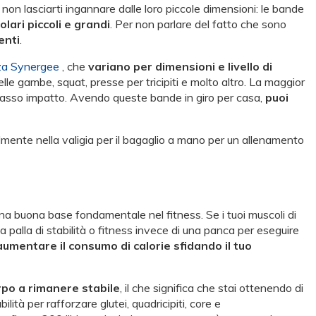
 non lasciarti ingannare dalle loro piccole dimensioni: le bande
lari piccoli e grandi
. Per non parlare del fatto che sono
enti
.
nza Synergee
, che
variano per dimensioni e livello di
delle gambe, squat, presse per tricipiti e molto altro. La maggior
 basso impatto. Avendo queste bande in giro per casa,
puoi
acilmente nella valigia per il bagaglio a mano per un allenamento
 una buona base fondamentale nel fitness. Se i tuoi muscoli di
una palla di stabilità o fitness invece di una panca per eseguire
aumentare il consumo di calorie sfidando il tuo
orpo a rimanere stabile
, il che significa che stai ottenendo di
ilità per rafforzare glutei, quadricipiti, core e