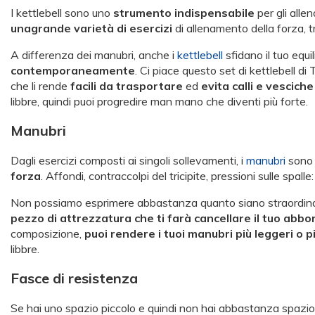
I kettlebell sono uno
strumento indispensabile
per gli alle
unagrande varietà di esercizi
di allenamento della forza, tra 
A differenza dei manubri, anche i
kettlebell
sfidano il tuo equi
contemporaneamente
. Ci piace questo set di kettlebell d
che li rende
facili da trasportare
ed
evita calli e vesciche
libbre, quindi puoi progredire man mano che diventi più forte.
Manubri
Dagli esercizi composti ai singoli sollevamenti, i
manubri
son
forza
. Affondi, contraccolpi del tricipite, pressioni sulle spall
Non possiamo esprimere abbastanza quanto siano straordinar
pezzo di attrezzatura che ti farà cancellare il tuo abb
composizione,
puoi rendere i tuoi manubri più leggeri o 
libbre.
Fasce di resistenza
Se hai uno spazio piccolo e quindi non hai abbastanza spazio