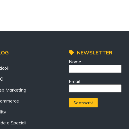
LOG
NEWSLETTER
Nome
icoli
EO
Email
b Marketing
ommerce
lity
ide e Speciali