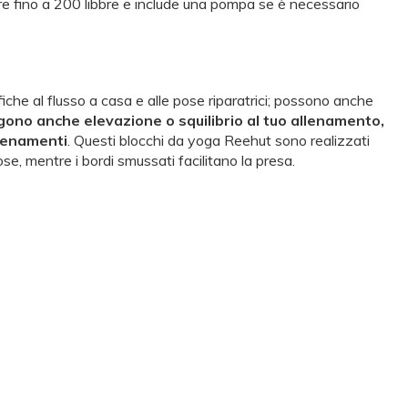
 fino a 200 libbre e include una pompa se è necessario
iche al flusso a casa e alle pose riparatrici; possono anche
ono anche elevazione o squilibrio al tuo allenamento,
llenamenti
. Questi blocchi da yoga Reehut sono realizzati
e, mentre i bordi smussati facilitano la presa.