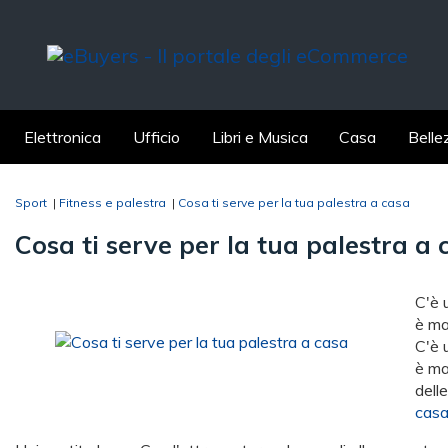
Elettronica
Ufficio
Libri e Musica
Casa
Belle
Sport
|
Fitness e palestra
|
Cosa ti serve per la tua palestra a casa
Cosa ti serve per la tua palestra a 
C'è 
è ma
C'è 
è ma
dell
casa