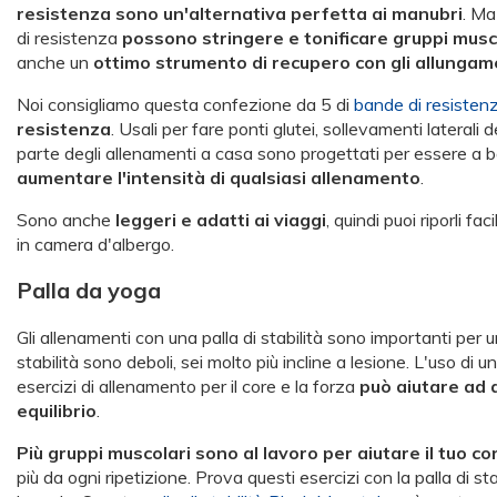
resistenza sono un'alternativa perfetta ai manubri
. Ma
di resistenza
possono stringere e tonificare gruppi musco
anche un
ottimo strumento di recupero con gli allungam
Noi consigliamo questa confezione da 5 di
bande di resiste
resistenza
. Usali per fare ponti glutei, sollevamenti laterali 
parte degli allenamenti a casa sono progettati per essere a
aumentare l'intensità di qualsiasi allenamento
.
Sono anche
leggeri e adatti ai viaggi
, quindi puoi riporli f
in camera d'albergo.
Palla da yoga
Gli allenamenti con una palla di stabilità sono importanti per
stabilità sono deboli, sei molto più incline a lesione. L'uso di 
esercizi di allenamento per il core e la forza
può aiutare ad 
equilibrio
.
Più gruppi muscolari sono al lavoro per aiutare il tuo c
più da ogni ripetizione. Prova questi esercizi con la palla di stab