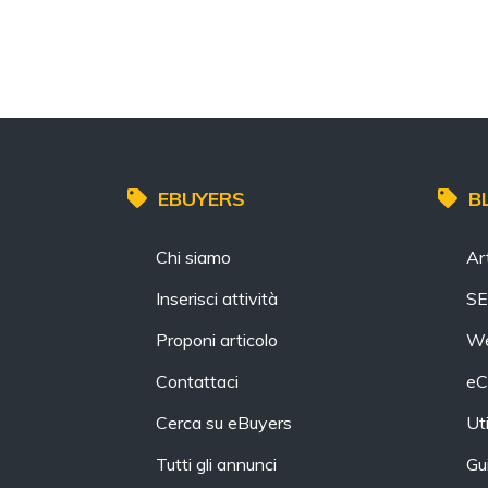
EBUYERS
B
Chi siamo
Art
Inserisci attività
S
Proponi articolo
We
Contattaci
eC
Cerca su eBuyers
Uti
Tutti gli annunci
Gu