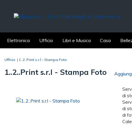
Elettronica
Ufficio
Libri e Musica
Casa
Belle
Ufficio
|
1..2..Print s.r.l - Stampa Foto
1..2..Print s.r.l - Stampa Foto
Aggiungi 
Serv
di s
Serv
di s
di f
Cale