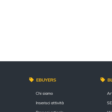
EBUYERS
B
Chi siamo
Art
Inserisci attività
S