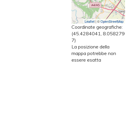
Leaflet
| ©
OpenStreetMap
Coordinate geografiche:
(45.4284041, 8.058279
7)
La posizione della
mappa potrebbe non
essere esatta