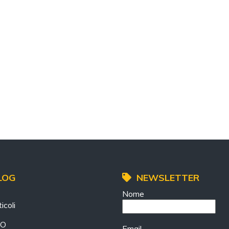
LOG
NEWSLETTER
Nome
icoli
EO
Email