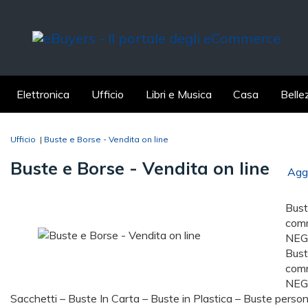
Elettronica
Ufficio
Libri e Musica
Casa
Belle
Ufficio
|
Buste e Borse - Vendita on line
Buste e Borse - Vendita on line
Aggi
Bust
com
NEG
Bust
com
NEGO
Sacchetti – Buste In Carta – Buste in Plastica – Buste perso