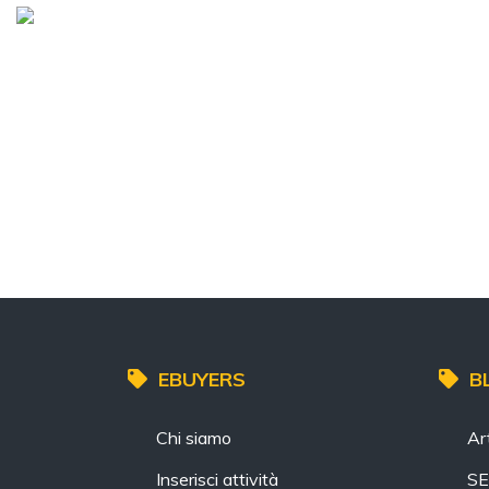
EBUYERS
B
Chi siamo
Art
Inserisci attività
S