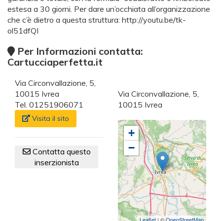
estesa a 30 giorni. Per dare un’occhiata all’organizzazione
che c’è dietro a questa struttura: http://youtu.be/tk-
ol51dfQI
Per Informazioni contatta:
Cartucciaperfetta.it
Via Circonvallazione, 5,
10015 Ivrea
Via Circonvallazione, 5,
Tel. 01251906071
10015 Ivrea
Visita il sito
+
−
Contatta questo
inserzionista
Leaflet
| ©
OpenStreetMap