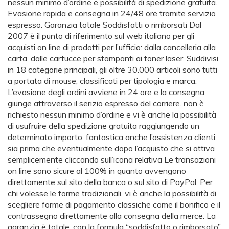
nessun minimo d’ordine e possibilità di spedizione gratuita.
Evasione rapida e consegna in 24/48 ore tramite servizio
espresso. Garanzia totale Soddisfatti o rimborsati Dal
2007 è il punto di riferimento sul web italiano per gli
acquisti on line di prodotti per l’ufficio: dalla cancelleria alla
carta, dalle cartucce per stampanti ai toner laser. Suddivisi
in 18 categorie principali, gli oltre 30.000 articoli sono tutti
a portata di mouse, classificati per tipologia e marca.
L’evasione degli ordini avviene in 24 ore e la consegna
giunge attraverso il serizio espresso del corriere. non è
richiesto nessun minimo d’ordine e vi è anche la possibilità
di usufruire della spedizione gratuita raggiungendo un
determinato importo. fantastica anche l’assistenza clienti,
sia prima che eventualmente dopo l’acquisto che si attiva
semplicemente cliccando sull’icona relativa Le transazioni
on line sono sicure al 100% in quanto avvengono
direttamente sul sito della banca o sul sito di PayPal. Per
chi volesse le forme tradizionali, vi è anche la possibilità di
scegliere forme di pagamento classiche come il bonifico e il
contrassegno direttamente alla consegna della merce. La
garanzia è totale, con la formula “soddisfatto o rimborsato”