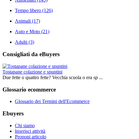
Tempo libero
(126)
Animali
(17)
Auto e Moto
(21)
Adulti
(3)
Consigliati da eBuyers
Tostapane colazione e spuntini
Due fette o quattro fette? Vecchia scuola o era sp ...
Glossario ecommerce
Glossario dei Termini dell'Ecommerce
Ebuyers
Chi siamo
Inserisci attività
Proponi articolo