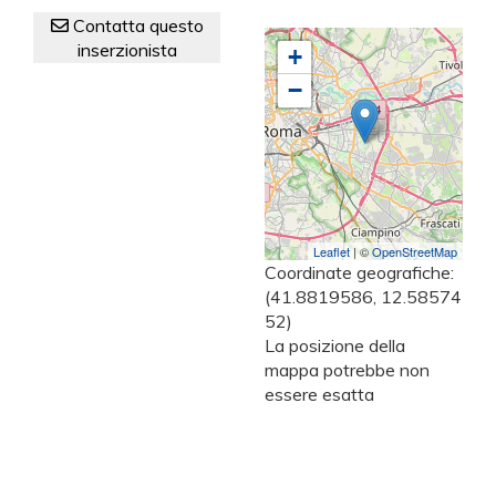
Contatta questo
inserzionista
+
−
Leaflet
| ©
OpenStreetMap
Coordinate geografiche:
(41.8819586, 12.58574
52)
La posizione della
mappa potrebbe non
essere esatta