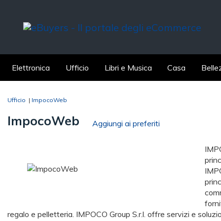
Elettronica
Ufficio
Libri e Musica
Casa
Belle
Ufficio
|
ImpocoWeb
ImpocoWeb
Aggiungi ai preferiti
IMPOC
prin
IMPOC
prin
comm
forni
regalo e pelletteria. IMPOCO Group S.r.l. offre servizi e soluzio