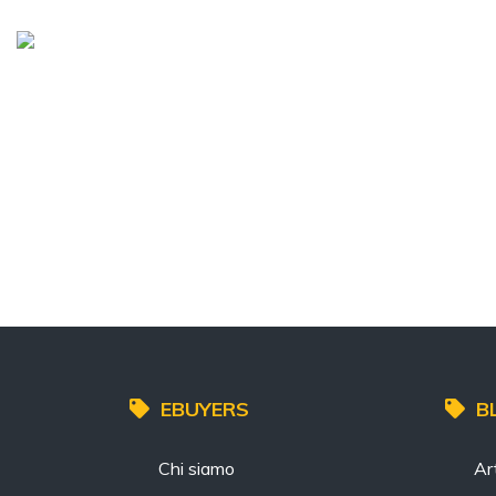
EBUYERS
B
Chi siamo
Art