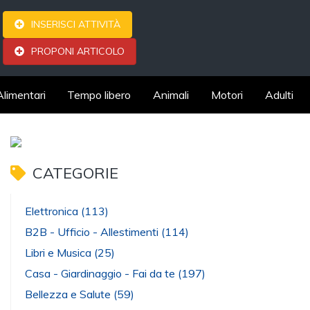
INSERISCI ATTIVITÀ
PROPONI ARTICOLO
Alimentari
Tempo libero
Animali
Motori
Adulti
CATEGORIE
Elettronica
(113)
B2B - Ufficio - Allestimenti
(114)
Libri e Musica
(25)
Casa - Giardinaggio - Fai da te
(197)
Bellezza e Salute
(59)