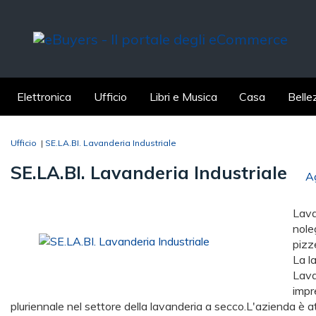
Elettronica
Ufficio
Libri e Musica
Casa
Belle
Ufficio
|
SE.LA.BI. Lavanderia Industriale
SE.LA.BI. Lavanderia Industriale
Ag
Lava
noleg
pizze
La l
Lava
impr
pluriennale nel settore della lavanderia a secco.L'azienda è att