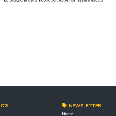
La posizione della mappa potrebbe non essere esatta
LOG
NEWSLETTER
Nome