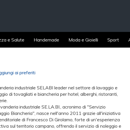
zza e Salute
Handemade
Moda e Gioielli
Sport
giungi ai preferiti
nderia industriale SELABI leader nel settore di lavaggio e
gio di tovagliati e biancheria per hotel, alberghi, ristoranti,
rie.
avanderia industriale SE.LA.BI., acronimo di "Servizio
ggio Biancheria", nasce nell'anno 2011 grazie all'iniziativa
enditoriale di Francesco Di Girolamo, forte di un'esperienza
iva sul territorio campano, offrendo il servizio di noleggio e