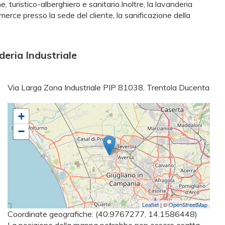
, turistico-alberghiero e sanitario.Inoltre, la lavanderia
 merce presso la sede del cliente, la sanificazione della
eria Industriale
Via Larga Zona Industriale PIP 81038, Trentola Ducenta
+
−
Leaflet
| ©
OpenStreetMap
Coordinate geografiche:
(40.9767277, 14.1586448)