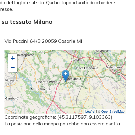
 dettagliati sul sito. Qui hai l’opportunità di richiedere
eresse.
 su tessuto Milano
Via Puccini, 64/B 20059 Casarile MI
+
−
Leaflet
| ©
OpenStreetMap
Coordinate geografiche:
(45.3117597, 9.103363)
La posizione della mappa potrebbe non essere esatta