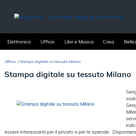
Elettronica
Ufficio
Libri e Musica
Casa
Belle
Ufficio
|
Stampa digitale su tessuto Milano
Stampa digitale su tessuto Milano
Seri
sodd
Seri
Milan
serv
indi
essere interessanti per il privato e per le aziende. Disponi