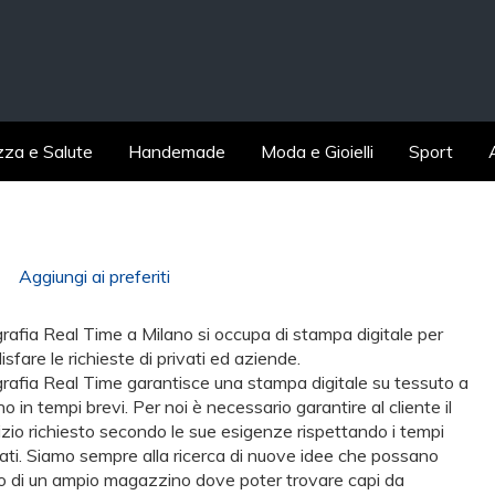
zza e Salute
Handemade
Moda e Gioielli
Sport
Aggiungi ai preferiti
grafia Real Time a Milano si occupa di stampa digitale per
isfare le richieste di privati ed aziende.
grafia Real Time garantisce una stampa digitale su tessuto a
o in tempi brevi. Per noi è necessario garantire al cliente il
izio richiesto secondo le sue esigenze rispettando i tempi
cati. Siamo sempre alla ricerca di nuove idee che possano
amo di un ampio magazzino dove poter trovare capi da