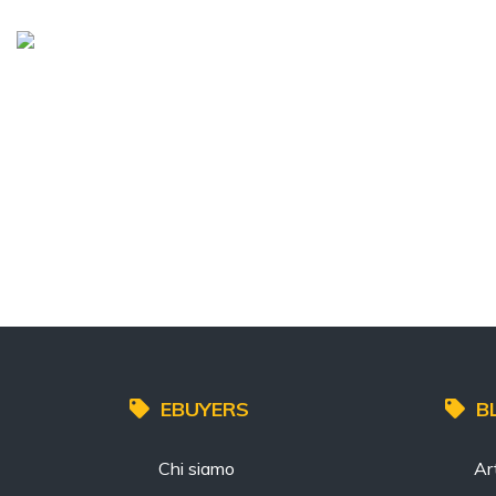
EBUYERS
B
Chi siamo
Art