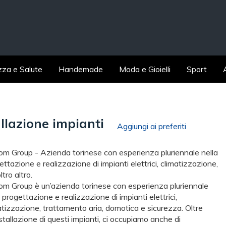
zza e Salute
Handemade
Moda e Gioielli
Sport
lazione impianti
Aggiungi ai preferiti
m Group - Azienda torinese con esperienza pluriennale nella
ettazione e realizzazione di impianti elettrici, climatizzazione,
tro altro.
m Group è un’azienda torinese con esperienza pluriennale
a progettazione e realizzazione di impianti elettrici,
atizzazione, trattamento aria, domotica e sicurezza. Oltre
installazione di questi impianti, ci occupiamo anche di