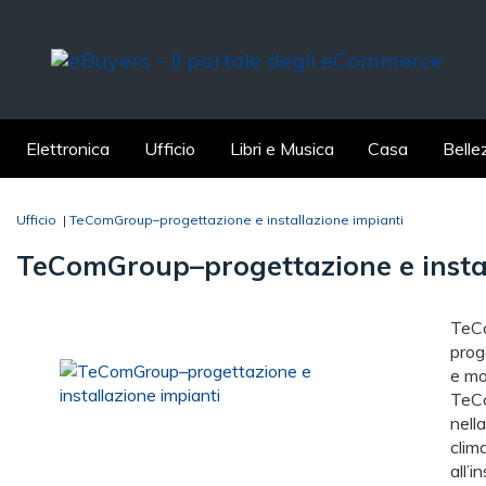
Elettronica
Ufficio
Libri e Musica
Casa
Belle
Ufficio
|
TeComGroup–progettazione e installazione impianti
TeComGroup–progettazione e instal
TeCo
prog
e mol
TeCo
nell
clim
all’