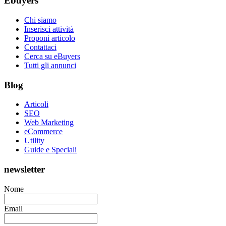
Ebuyers
Chi siamo
Inserisci attività
Proponi articolo
Contattaci
Cerca su eBuyers
Tutti gli annunci
Blog
Articoli
SEO
Web Marketing
eCommerce
Utility
Guide e Speciali
newsletter
Nome
Email