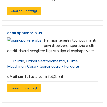
Guarda i dettagli
aspirapolvere plus
Per mantenere i tuoi pavimenti
privi di polvere, sporcizia e altri
detriti, dovrai scegliere il giusto tipo di aspirapolvere.
Pulizie
,
Grandi elettrodomestici
,
Pulizie
,
Macchinari
,
Casa - Giardinaggio - Fai da te
eMail contatto sito :
info@bix.it
Guarda i dettagli