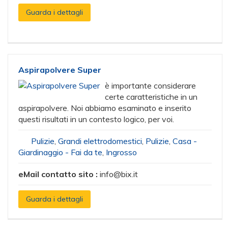
Guarda i dettagli
Aspirapolvere Super
è importante considerare
certe caratteristiche in un
aspirapolvere. Noi abbiamo esaminato e inserito
questi risultati in un contesto logico, per voi.
Pulizie
,
Grandi elettrodomestici
,
Pulizie
,
Casa -
Giardinaggio - Fai da te
,
Ingrosso
eMail contatto sito :
info@bix.it
Guarda i dettagli