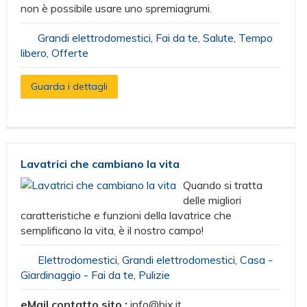
non è possibile usare uno spremiagrumi.
Grandi elettrodomestici
,
Fai da te
,
Salute
,
Tempo
libero
,
Offerte
Guarda i dettagli
Lavatrici che cambiano la vita
Quando si tratta
delle migliori
caratteristiche e funzioni della lavatrice che
semplificano la vita, è il nostro campo!
Elettrodomestici
,
Grandi elettrodomestici
,
Casa -
Giardinaggio - Fai da te
,
Pulizie
eMail contatto sito :
info@bix.it