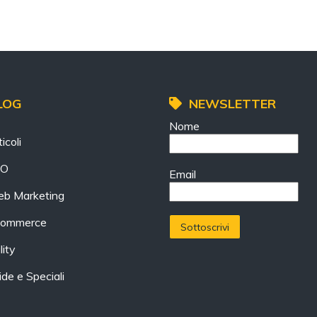
LOG
NEWSLETTER
Nome
icoli
EO
Email
b Marketing
ommerce
lity
ide e Speciali