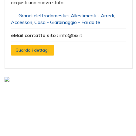
acquisti una nuova stufa:
Grandi elettrodomestici
,
Allestimenti - Arredi
,
Accessori
,
Casa - Giardinaggio - Fai da te
eMail contatto sito :
info@bix.it
Guarda i dettagli