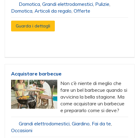
Domotica
,
Grandi elettrodomestici
,
Pulizie
,
Domotica
,
Articoli da regalo
,
Offerte
Guarda i dettagli
Acquistare barbecue
Non c’è niente di meglio che
fare un bel barbecue quando si
avvicina la bella stagione. Ma
come acquistare un barbecue
e prepararlo come si deve?
Grandi elettrodomestici
,
Giardino
,
Fai da te
,
Occasioni