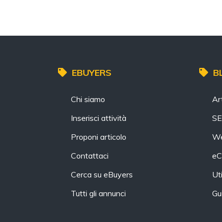
EBUYERS
B
Chi siamo
Art
Inserisci attività
S
Proponi articolo
We
Contattaci
eC
Cerca su eBuyers
Uti
Tutti gli annunci
Gu