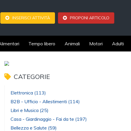
INSERISCI ATTIVITÀ
PROPONI ARTICOLO
Alimentari
Tempo libero
Animali
Motori
Adulti
CATEGORIE
Elettronica
(113)
B2B - Ufficio - Allestimenti
(114)
Libri e Musica
(25)
Casa - Giardinaggio - Fai da te
(197)
Bellezza e Salute
(59)