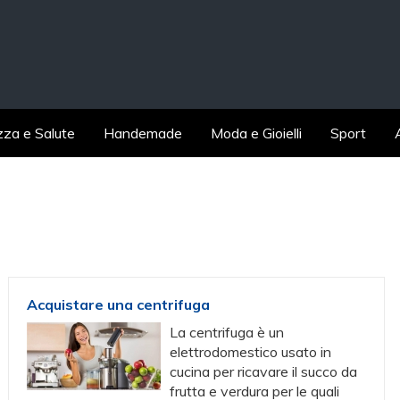
zza e Salute
Handemade
Moda e Gioielli
Sport
Acquistare una centrifuga
La centrifuga è un
elettrodomestico usato in
cucina per ricavare il succo da
frutta e verdura per le quali